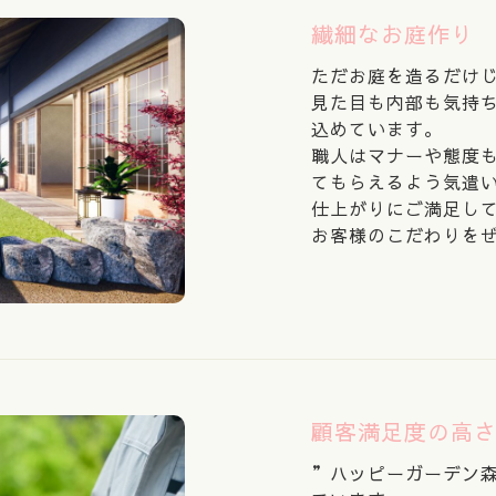
繊細なお庭作り
ただお庭を造るだけ
見た目も内部も気持
込めています。
職人はマナーや態度
てもらえるよう気遣
仕上がりにご満足し
お客様のこだわりを
顧客満足度の高
”ハッピーガーデン